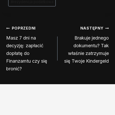
#
rezydencja podatkowa
Nawigacja
POPRZEDNI
NASTĘPNY
wpisu
Masz 7 dni na
Brakuje jednego
decyzję: zapłacić
dokumentu? Tak
dopłatę do
właśnie zatrzymuje
Finanzamtu czy się
się Twoje Kindergeld
bronić?
Podobne wpisy